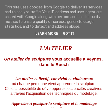
This site uses cookies from Google to deliver its services
and to analyze traffic. Your IP address and user-agent are
shared with Google along with performance and security
metrics to ensure quality of service, generate usage
statistics, and to detect and address abuse.
▼
LEARN MORE
GOT IT
L'ArTELIER
Un atelier de sculpture
vous accueille à Veynes,
dans le Buëch
Un atelier collectif,
convivial et chaleureux
où chaque personne vient apprendre la sculpture
C'est la possibilité de développer ses capacités créatives
à travers l'acquisition des techniques du modelage.
la sculpture et le modelage
Apprendre et pratiquer